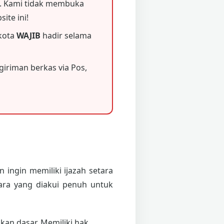
 Kami tidak membuka
ite ini!
 kota
WAJIB
hadir selama
iriman berkas via Pos,
 ingin memiliki ijazah setara
ara yang diakui penuh untuk
an dasar. Memiliki hak