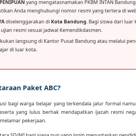
 PENIPUAN
yang mengatasnamakan PKBM INTAN Bandung.
astikan Anda menghubungi nomor resmi yang tertera di webs
YA
diselenggarakan di
Kota Bandung
. Bagi siswa dari luar
i ujian resmi sesuai jadwal Kemendikdasmen.
akukan langsung di Kantor Pusat Bandung atau melalui peng
jar di luar kota.
etaraan Paket ABC?
usi bagi warga belajar yang terkendala jalur formal namun
peserta yang lulus berhak mendapatkan ijazah resmi neg
 melamar pekerjaan.
ara SD/MI bagi siapa pun yang ingin menuntaskan pendidik