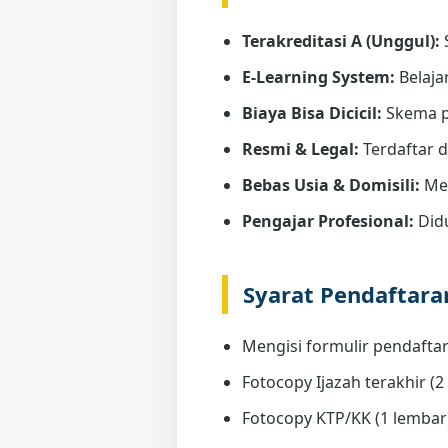
Terakreditasi A (Unggul):
E-Learning System:
Belaja
Biaya Bisa Dicicil:
Skema p
Resmi & Legal:
Terdaftar 
Bebas Usia & Domisili:
Men
Pengajar Profesional:
Didu
Syarat Pendaftar
Mengisi formulir pendaftar
Fotocopy Ijazah terakhir (2 
Fotocopy KTP/KK (1 lembar