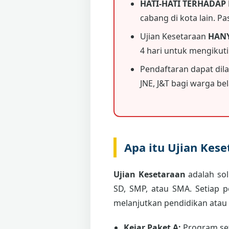
HATI-HATI TERHADAP
cabang di kota lain. P
Ujian Kesetaraan
HAN
4 hari untuk mengikut
Pendaftaran dapat dil
JNE, J&T bagi warga bela
Apa itu Ujian Kes
Ujian Kesetaraan
adalah sol
SD, SMP, atau SMA. Setiap 
melanjutkan pendidikan atau
Kejar Paket A:
Program set