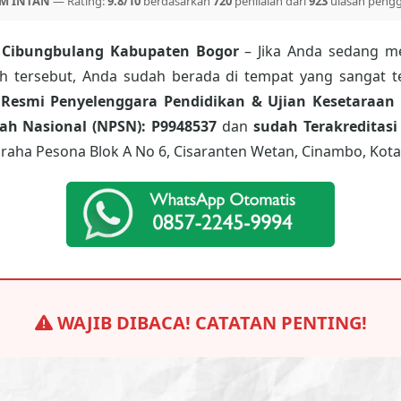
M INTAN
— Rating:
9.8/10
berdasarkan
720
penilaian dari
923
ulasan peng
 Cibungbulang Kabupaten Bogor
– Jika Anda sedang me
ah tersebut, Anda sudah berada di tempat yang sangat t
 Resmi Penyelenggara Pendidikan & Ujian Kesetaraan 
h Nasional (NPSN): P9948537
dan
sudah Terakreditasi
raha Pesona Blok A No 6, Cisaranten Wetan, Cinambo, Kota
WAJIB DIBACA! CATATAN PENTING!