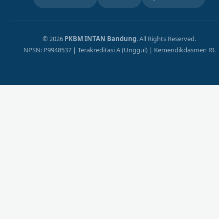
© 2026
PKBM INTAN Bandung
. All Rights Reserved.
NPSN: P9948537 | Terakreditasi A (Unggul) | Kemendikdasmen RI.