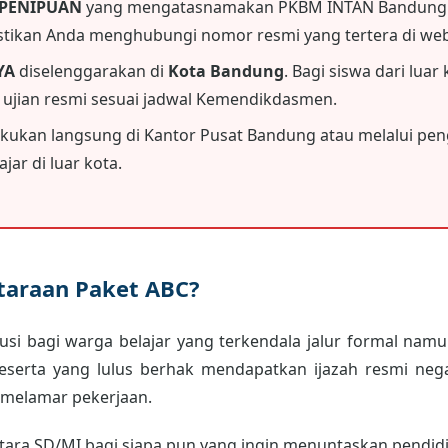
 PENIPUAN
yang mengatasnamakan PKBM INTAN Bandung.
astikan Anda menghubungi nomor resmi yang tertera di webs
YA
diselenggarakan di
Kota Bandung
. Bagi siswa dari luar
i ujian resmi sesuai jadwal Kemendikdasmen.
akukan langsung di Kantor Pusat Bandung atau melalui peng
jar di luar kota.
etaraan Paket ABC?
usi bagi warga belajar yang terkendala jalur formal namun
peserta yang lulus berhak mendapatkan ijazah resmi neg
 melamar pekerjaan.
ara SD/MI bagi siapa pun yang ingin menuntaskan pendidik