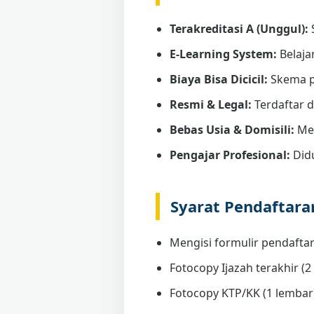
Terakreditasi A (Unggul):
E-Learning System:
Belaja
Biaya Bisa Dicicil:
Skema p
Resmi & Legal:
Terdaftar 
Bebas Usia & Domisili:
Men
Pengajar Profesional:
Didu
Syarat Pendaftar
Mengisi formulir pendaftar
Fotocopy Ijazah terakhir (2 
Fotocopy KTP/KK (1 lembar