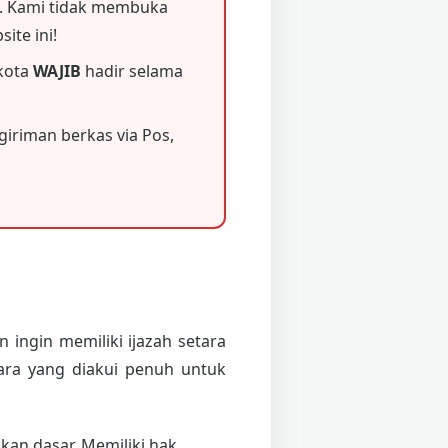
 Kami tidak membuka
ite ini!
 kota
WAJIB
hadir selama
iriman berkas via Pos,
 ingin memiliki ijazah setara
ara yang diakui penuh untuk
an dasar. Memiliki hak