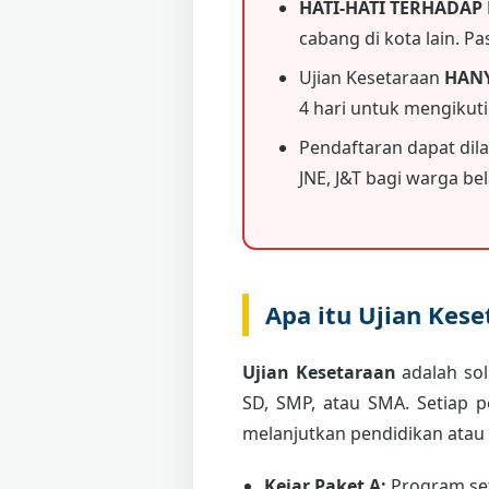
HATI-HATI TERHADAP
cabang di kota lain. P
Ujian Kesetaraan
HAN
4 hari untuk mengikut
Pendaftaran dapat dil
JNE, J&T bagi warga bela
Apa itu Ujian Kes
Ujian Kesetaraan
adalah sol
SD, SMP, atau SMA. Setiap 
melanjutkan pendidikan atau
Kejar Paket A:
Program set