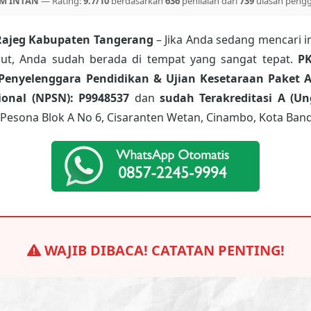
M INTAN
— Rating:
9.7/10
berdasarkan
636
penilaian dari
739
ulasan peng
Rajeg Kabupaten Tangerang
– Jika Anda sedang mencari i
ebut, Anda sudah berada di tempat yang sangat tepat.
P
Penyelenggara Pendidikan & Ujian Kesetaraan Paket A
onal (NPSN): P9948537
dan
sudah Terakreditasi A (Un
Pesona Blok A No 6, Cisaranten Wetan, Cinambo, Kota Band
WAJIB DIBACA! CATATAN PENTING!