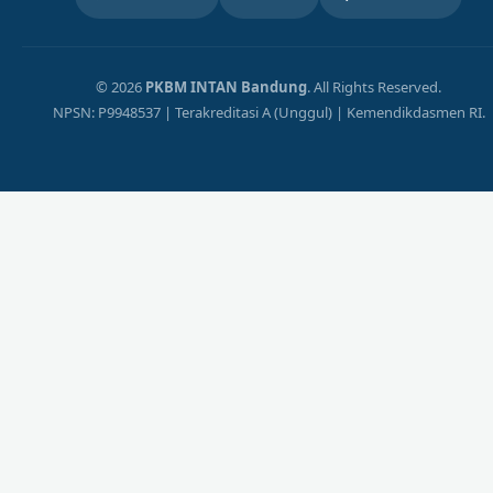
© 2026
PKBM INTAN Bandung
. All Rights Reserved.
NPSN: P9948537 | Terakreditasi A (Unggul) | Kemendikdasmen RI.