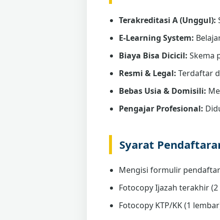
Terakreditasi A (Unggul):
E-Learning System:
Belaja
Biaya Bisa Dicicil:
Skema p
Resmi & Legal:
Terdaftar 
Bebas Usia & Domisili:
Men
Pengajar Profesional:
Didu
Syarat Pendaftar
Mengisi formulir pendaftar
Fotocopy Ijazah terakhir (2 
Fotocopy KTP/KK (1 lembar