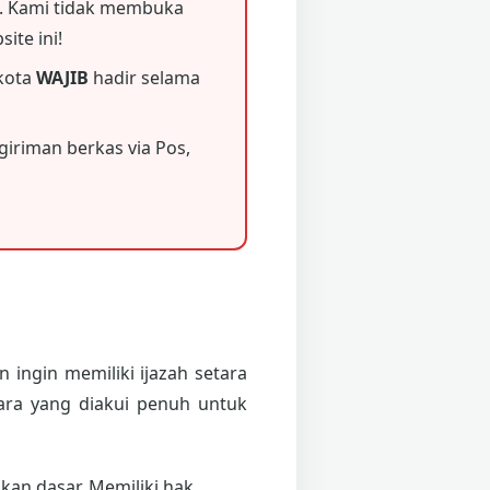
 Kami tidak membuka
ite ini!
 kota
WAJIB
hadir selama
iriman berkas via Pos,
 ingin memiliki ijazah setara
ara yang diakui penuh untuk
an dasar. Memiliki hak