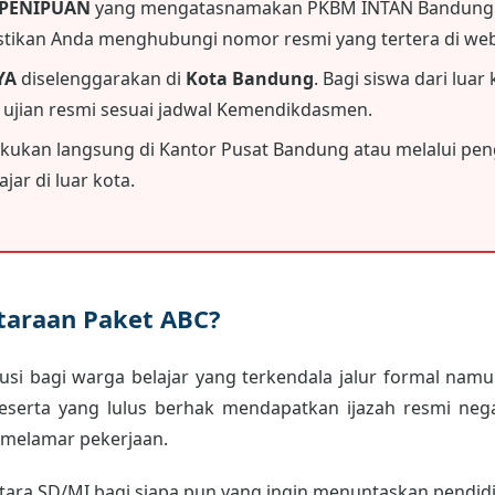
 PENIPUAN
yang mengatasnamakan PKBM INTAN Bandung.
astikan Anda menghubungi nomor resmi yang tertera di webs
YA
diselenggarakan di
Kota Bandung
. Bagi siswa dari luar
i ujian resmi sesuai jadwal Kemendikdasmen.
akukan langsung di Kantor Pusat Bandung atau melalui peng
jar di luar kota.
etaraan Paket ABC?
usi bagi warga belajar yang terkendala jalur formal namun
peserta yang lulus berhak mendapatkan ijazah resmi neg
 melamar pekerjaan.
ara SD/MI bagi siapa pun yang ingin menuntaskan pendidik