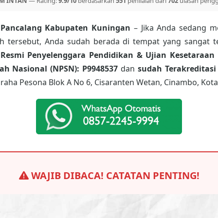
M INTAN
— Rating:
9.9/10
berdasarkan
551
penilaian dari
702
ulasan peng
 Pancalang Kabupaten Kuningan
– Jika Anda sedang me
ah tersebut, Anda sudah berada di tempat yang sangat t
 Resmi Penyelenggara Pendidikan & Ujian Kesetaraan 
h Nasional (NPSN): P9948537
dan
sudah Terakreditasi
raha Pesona Blok A No 6, Cisaranten Wetan, Cinambo, Kota
WAJIB DIBACA! CATATAN PENTING!