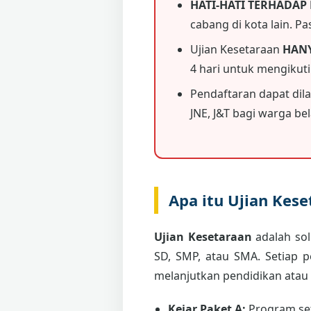
HATI-HATI TERHADAP
cabang di kota lain. P
Ujian Kesetaraan
HAN
4 hari untuk mengikut
Pendaftaran dapat dil
JNE, J&T bagi warga bela
Apa itu Ujian Kes
Ujian Kesetaraan
adalah sol
SD, SMP, atau SMA. Setiap 
melanjutkan pendidikan atau
Kejar Paket A:
Program set