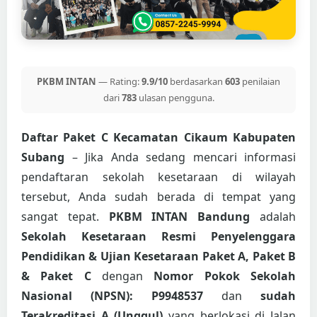
PKBM INTAN
— Rating:
9.9/10
berdasarkan
603
penilaian
dari
783
ulasan pengguna.
Daftar Paket C Kecamatan Cikaum Kabupaten
Subang
– Jika Anda sedang mencari informasi
pendaftaran sekolah kesetaraan di wilayah
tersebut, Anda sudah berada di tempat yang
sangat tepat.
PKBM INTAN Bandung
adalah
Sekolah Kesetaraan Resmi Penyelenggara
Pendidikan & Ujian Kesetaraan Paket A, Paket B
& Paket C
dengan
Nomor Pokok Sekolah
Nasional (NPSN): P9948537
dan
sudah
Terakreditasi A (Unggul)
yang berlokasi di Jalan