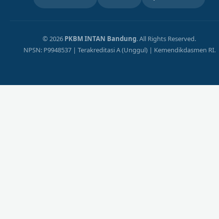
© 2026
PKBM INTAN Bandung
. All Rights Reserved.
NPSN: P9948537 | Terakreditasi A (Unggul) | Kemendikdasmen RI.