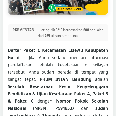
PKBM INTAN
— Rating:
10.0/10
berdasarkan
608
penilaian
dari
755
ulasan pengguna.
Daftar Paket C Kecamatan Cisewu Kabupaten
Garut
– Jika Anda sedang mencari informasi
pendaftaran sekolah kesetaraan di wilayah
tersebut, Anda sudah berada di tempat yang
sangat tepat.
PKBM INTAN Bandung
adalah
Sekolah Kesetaraan Resmi Penyelenggara
Pendidikan & Ujian Kesetaraan Paket A, Paket B
& Paket C
dengan
Nomor Pokok Sekolah
Nasional (NPSN): P9948537
dan
sudah
Terakreditasi A (Unggul)
yang berlokasi di Jalan