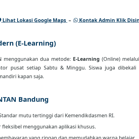
Lihat Lokasi Google Maps
–
Kontak Admin Klik Disin
ern (E-Learning)
AN menggunakan dua metode:
E-Learning
(Online) melalu
or pusat setiap Sabtu & Minggu. Siswa juga dibekali m
andiri kapan saja.
INTAN Bandung
Standar mutu tertinggi dari Kemendikdasmen RI.
r fleksibel menggunakan aplikasi khusus.
embayaran yang ringan dan memudahkan warga belajar.