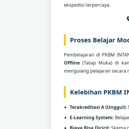
ekspedisi terpercaya.
Proses Belajar Mod
Pembelajaran di PKBM INT
Offline
(Tatap Muka) di kant
mengulang pelajaran secara m
Kelebihan PKBM 
Terakreditasi A (Unggul):
E-Learning System:
Belaja
Biaya Bisa Dicicil:
Skema p