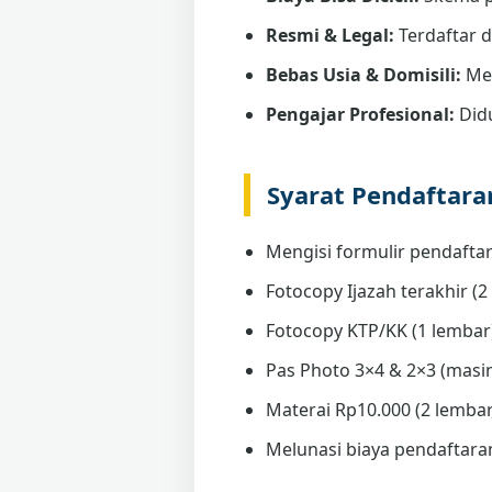
Resmi & Legal:
Terdaftar 
Bebas Usia & Domisili:
Men
Pengajar Profesional:
Didu
Syarat Pendaftar
Mengisi formulir pendaftar
Fotocopy Ijazah terakhir (2 
Fotocopy KTP/KK (1 lembar
Pas Photo 3×4 & 2×3 (masin
Materai Rp10.000 (2 lembar,
Melunasi biaya pendaftaran 