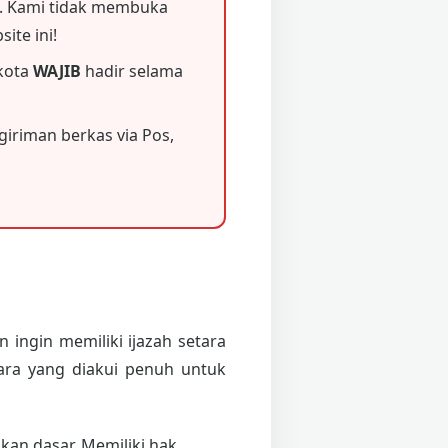
 Kami tidak membuka
ite ini!
 kota
WAJIB
hadir selama
iriman berkas via Pos,
 ingin memiliki ijazah setara
ara yang diakui penuh untuk
an dasar. Memiliki hak