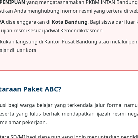
 PENIPUAN
yang mengatasnamakan PKBM INTAN Bandung.
astikan Anda menghubungi nomor resmi yang tertera di webs
YA
diselenggarakan di
Kota Bandung
. Bagi siswa dari luar
i ujian resmi sesuai jadwal Kemendikdasmen.
akukan langsung di Kantor Pusat Bandung atau melalui peng
jar di luar kota.
etaraan Paket ABC?
usi bagi warga belajar yang terkendala jalur formal namun
peserta yang lulus berhak mendapatkan ijazah resmi neg
 melamar pekerjaan.
ara SD/MI bagi siapa pun yang ingin menuntaskan pendidik