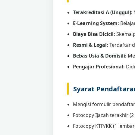
Terakreditasi A (Unggul):
E-Learning System:
Belaja
Biaya Bisa Dicicil:
Skema p
Resmi & Legal:
Terdaftar 
Bebas Usia & Domisili:
Men
Pengajar Profesional:
Didu
Syarat Pendaftar
Mengisi formulir pendaftar
Fotocopy Ijazah terakhir (2 
Fotocopy KTP/KK (1 lembar