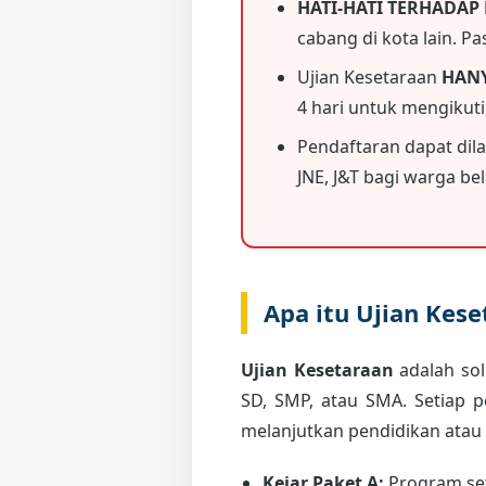
HATI-HATI TERHADAP
cabang di kota lain. P
Ujian Kesetaraan
HAN
4 hari untuk mengikut
Pendaftaran dapat dil
JNE, J&T bagi warga bela
Apa itu Ujian Kes
Ujian Kesetaraan
adalah sol
SD, SMP, atau SMA. Setiap 
melanjutkan pendidikan atau
Kejar Paket A:
Program set