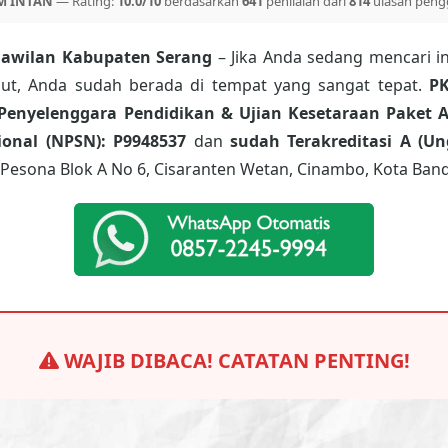
M INTAN
— Rating:
10.0/10
berdasarkan
641
penilaian dari
814
ulasan peng
Jawilan Kabupaten Serang
– Jika Anda sedang mencari i
ebut, Anda sudah berada di tempat yang sangat tepat.
P
Penyelenggara Pendidikan & Ujian Kesetaraan Paket A
onal (NPSN): P9948537
dan
sudah Terakreditasi A (Un
Pesona Blok A No 6, Cisaranten Wetan, Cinambo, Kota Band
WAJIB DIBACA! CATATAN PENTING!