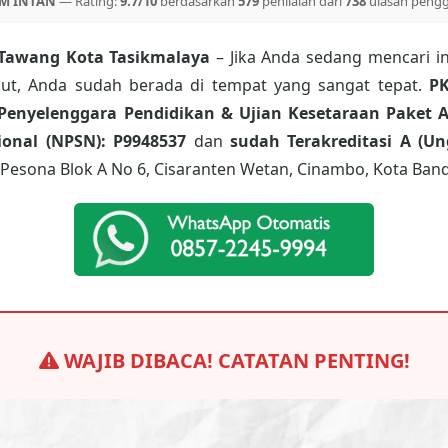
M INTAN
— Rating:
9.7/10
berdasarkan
579
penilaian dari
738
ulasan peng
 Tawang Kota Tasikmalaya
– Jika Anda sedang mencari i
ebut, Anda sudah berada di tempat yang sangat tepat.
P
Penyelenggara Pendidikan & Ujian Kesetaraan Paket A
onal (NPSN): P9948537
dan
sudah Terakreditasi A (Un
Pesona Blok A No 6, Cisaranten Wetan, Cinambo, Kota Band
WAJIB DIBACA! CATATAN PENTING!