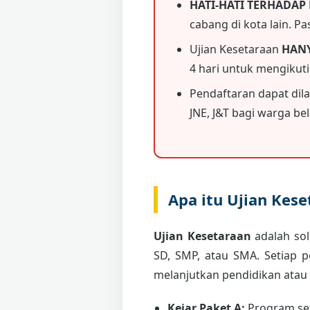
HATI-HATI TERHADAP
cabang di kota lain. P
Ujian Kesetaraan
HAN
4 hari untuk mengikut
Pendaftaran dapat dil
JNE, J&T bagi warga bela
Apa itu Ujian Kes
Ujian Kesetaraan
adalah sol
SD, SMP, atau SMA. Setiap 
melanjutkan pendidikan atau
Kejar Paket A:
Program set