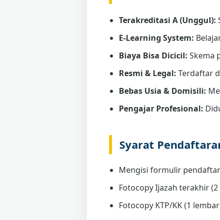
Terakreditasi A (Unggul):
E-Learning System:
Belaja
Biaya Bisa Dicicil:
Skema p
Resmi & Legal:
Terdaftar 
Bebas Usia & Domisili:
Men
Pengajar Profesional:
Didu
Syarat Pendaftar
Mengisi formulir pendaftar
Fotocopy Ijazah terakhir (2 
Fotocopy KTP/KK (1 lembar