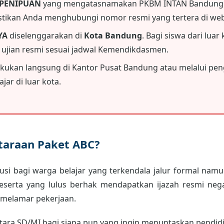
 PENIPUAN
yang mengatasnamakan PKBM INTAN Bandung.
astikan Anda menghubungi nomor resmi yang tertera di webs
YA
diselenggarakan di
Kota Bandung
. Bagi siswa dari luar
i ujian resmi sesuai jadwal Kemendikdasmen.
akukan langsung di Kantor Pusat Bandung atau melalui peng
jar di luar kota.
etaraan Paket ABC?
usi bagi warga belajar yang terkendala jalur formal namun
peserta yang lulus berhak mendapatkan ijazah resmi neg
 melamar pekerjaan.
ara SD/MI bagi siapa pun yang ingin menuntaskan pendidik