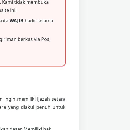
 Kami tidak membuka
ite ini!
 kota
WAJIB
hadir selama
iriman berkas via Pos,
 ingin memiliki ijazah setara
ara yang diakui penuh untuk
an dasar. Memiliki hak