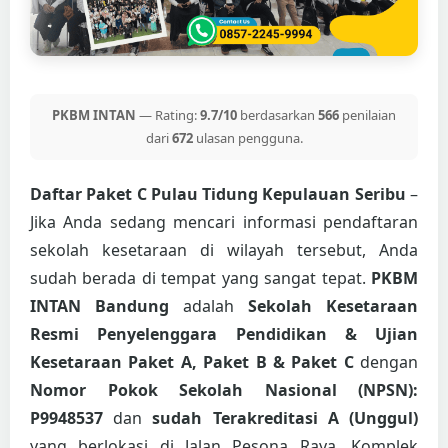
PKBM INTAN
— Rating:
9.7/10
berdasarkan
566
penilaian
dari
672
ulasan pengguna.
Daftar Paket C Pulau Tidung Kepulauan Seribu
–
Jika Anda sedang mencari informasi pendaftaran
sekolah kesetaraan di wilayah tersebut, Anda
sudah berada di tempat yang sangat tepat.
PKBM
INTAN Bandung
adalah
Sekolah Kesetaraan
Resmi Penyelenggara Pendidikan & Ujian
Kesetaraan Paket A, Paket B & Paket C
dengan
Nomor Pokok Sekolah Nasional (NPSN):
P9948537
dan
sudah Terakreditasi A (Unggul)
yang berlokasi di Jalan Pesona Raya, Komplek