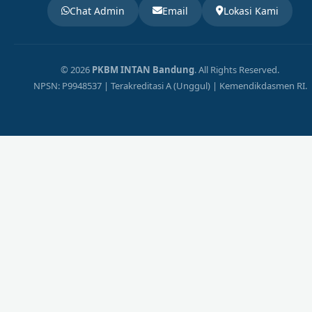
Chat Admin
Email
Lokasi Kami
© 2026
PKBM INTAN Bandung
. All Rights Reserved.
NPSN: P9948537 | Terakreditasi A (Unggul) | Kemendikdasmen RI.