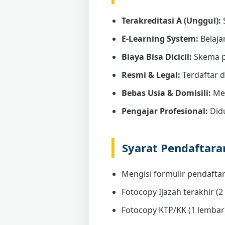
Terakreditasi A (Unggul):
E-Learning System:
Belaja
Biaya Bisa Dicicil:
Skema p
Resmi & Legal:
Terdaftar 
Bebas Usia & Domisili:
Men
Pengajar Profesional:
Didu
Syarat Pendaftar
Mengisi formulir pendaftar
Fotocopy Ijazah terakhir (2 
Fotocopy KTP/KK (1 lembar