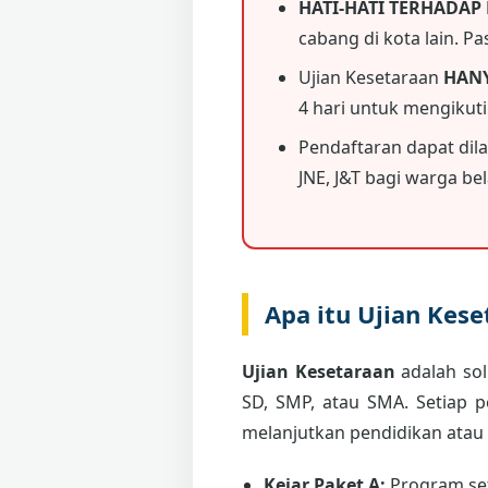
HATI-HATI TERHADAP
cabang di kota lain. P
Ujian Kesetaraan
HAN
4 hari untuk mengikut
Pendaftaran dapat dil
JNE, J&T bagi warga bela
Apa itu Ujian Kes
Ujian Kesetaraan
adalah sol
SD, SMP, atau SMA. Setiap 
melanjutkan pendidikan atau
Kejar Paket A:
Program set