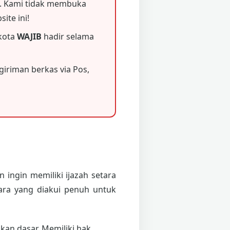
 Kami tidak membuka
ite ini!
 kota
WAJIB
hadir selama
iriman berkas via Pos,
 ingin memiliki ijazah setara
ara yang diakui penuh untuk
an dasar. Memiliki hak