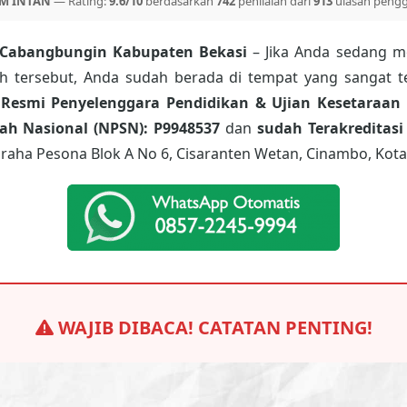
M INTAN
— Rating:
9.6/10
berdasarkan
742
penilaian dari
913
ulasan peng
 Cabangbungin Kabupaten Bekasi
– Jika Anda sedang me
ah tersebut, Anda sudah berada di tempat yang sangat t
 Resmi Penyelenggara Pendidikan & Ujian Kesetaraan 
h Nasional (NPSN): P9948537
dan
sudah Terakreditasi
raha Pesona Blok A No 6, Cisaranten Wetan, Cinambo, Kota
WAJIB DIBACA! CATATAN PENTING!