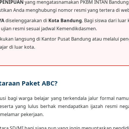
 PENIPUAN
yang mengatasnamakan PKBM INTAN Bandung.
astikan Anda menghubungi nomor resmi yang tertera di webs
YA
diselenggarakan di
Kota Bandung
. Bagi siswa dari luar
i ujian resmi sesuai jadwal Kemendikdasmen.
akukan langsung di Kantor Pusat Bandung atau melalui peng
jar di luar kota.
etaraan Paket ABC?
usi bagi warga belajar yang terkendala jalur formal namun
peserta yang lulus berhak mendapatkan ijazah resmi neg
 melamar pekerjaan.
ara SD/MI bagi siapa pun yang ingin menuntaskan pendidik