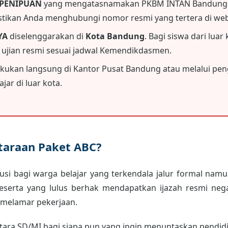
 PENIPUAN
yang mengatasnamakan PKBM INTAN Bandung.
astikan Anda menghubungi nomor resmi yang tertera di webs
YA
diselenggarakan di
Kota Bandung
. Bagi siswa dari luar
i ujian resmi sesuai jadwal Kemendikdasmen.
akukan langsung di Kantor Pusat Bandung atau melalui peng
jar di luar kota.
etaraan Paket ABC?
usi bagi warga belajar yang terkendala jalur formal namun
peserta yang lulus berhak mendapatkan ijazah resmi neg
 melamar pekerjaan.
ara SD/MI bagi siapa pun yang ingin menuntaskan pendidik