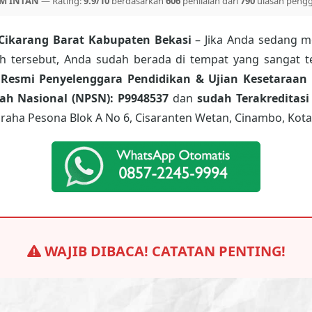
M INTAN
— Rating:
9.9/10
berdasarkan
606
penilaian dari
790
ulasan peng
Cikarang Barat Kabupaten Bekasi
– Jika Anda sedang m
ah tersebut, Anda sudah berada di tempat yang sangat t
 Resmi Penyelenggara Pendidikan & Ujian Kesetaraan 
h Nasional (NPSN): P9948537
dan
sudah Terakreditasi
raha Pesona Blok A No 6, Cisaranten Wetan, Cinambo, Kota
WAJIB DIBACA! CATATAN PENTING!