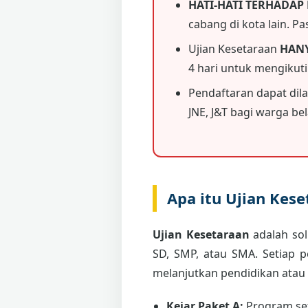
HATI-HATI TERHADAP
cabang di kota lain. P
Ujian Kesetaraan
HAN
4 hari untuk mengikut
Pendaftaran dapat dil
JNE, J&T bagi warga bela
Apa itu Ujian Kes
Ujian Kesetaraan
adalah sol
SD, SMP, atau SMA. Setiap 
melanjutkan pendidikan atau
Kejar Paket A:
Program set