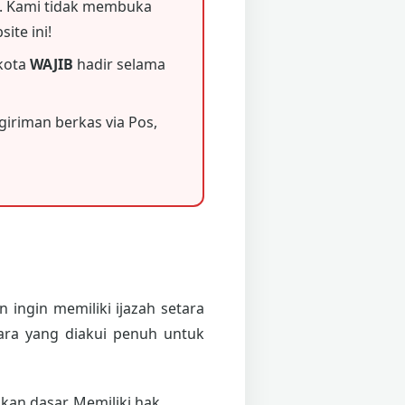
 Kami tidak membuka
ite ini!
 kota
WAJIB
hadir selama
iriman berkas via Pos,
 ingin memiliki ijazah setara
ara yang diakui penuh untuk
an dasar. Memiliki hak