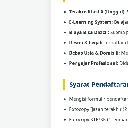
Terakreditasi A (Unggul):
E-Learning System:
Belaja
Biaya Bisa Dicicil:
Skema p
Resmi & Legal:
Terdaftar 
Bebas Usia & Domisili:
Men
Pengajar Profesional:
Didu
Syarat Pendaftar
Mengisi formulir pendaftar
Fotocopy Ijazah terakhir (2 
Fotocopy KTP/KK (1 lembar