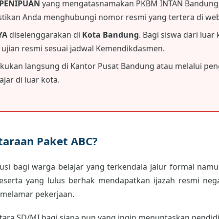
 PENIPUAN
yang mengatasnamakan PKBM INTAN Bandung.
astikan Anda menghubungi nomor resmi yang tertera di webs
YA
diselenggarakan di
Kota Bandung
. Bagi siswa dari luar
i ujian resmi sesuai jadwal Kemendikdasmen.
akukan langsung di Kantor Pusat Bandung atau melalui peng
jar di luar kota.
etaraan Paket ABC?
usi bagi warga belajar yang terkendala jalur formal namun
peserta yang lulus berhak mendapatkan ijazah resmi neg
 melamar pekerjaan.
ara SD/MI bagi siapa pun yang ingin menuntaskan pendidik