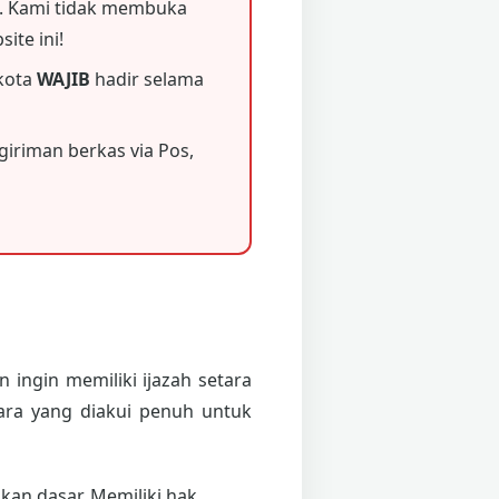
 Kami tidak membuka
ite ini!
 kota
WAJIB
hadir selama
iriman berkas via Pos,
 ingin memiliki ijazah setara
ara yang diakui penuh untuk
an dasar. Memiliki hak