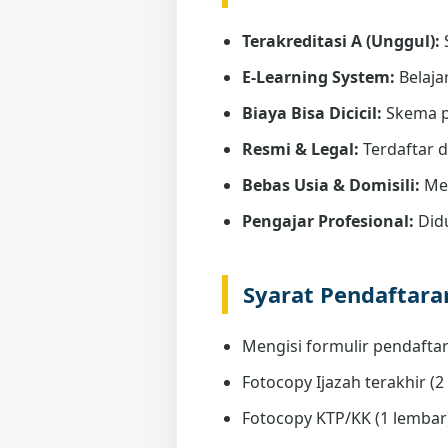
Terakreditasi A (Unggul):
E-Learning System:
Belaja
Biaya Bisa Dicicil:
Skema p
Resmi & Legal:
Terdaftar 
Bebas Usia & Domisili:
Men
Pengajar Profesional:
Didu
Syarat Pendaftar
Mengisi formulir pendaftar
Fotocopy Ijazah terakhir (2 
Fotocopy KTP/KK (1 lembar