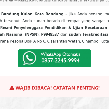
M INTAN
— Rating:
9.6/10
berdasarkan
659
penilaian dari
877
ulasan peng
n Bandung Kulon Kota Bandung
– Jika Anda sedang me
ah tersebut, Anda sudah berada di tempat yang sangat t
 Resmi Penyelenggara Pendidikan & Ujian Kesetaraan 
h Nasional (NPSN): P9948537
dan
sudah Terakreditasi
raha Pesona Blok A No 6, Cisaranten Wetan, Cinambo, Kota
WAJIB DIBACA! CATATAN PENTING!