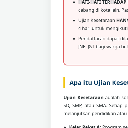
HATI-HATI TERHADAP
cabang di kota lain. P
Ujian Kesetaraan
HAN
4 hari untuk mengikut
Pendaftaran dapat dil
JNE, J&T bagi warga bela
Apa itu Ujian Kes
Ujian Kesetaraan
adalah sol
SD, SMP, atau SMA. Setiap 
melanjutkan pendidikan atau
Kejar Paket A:
Program set