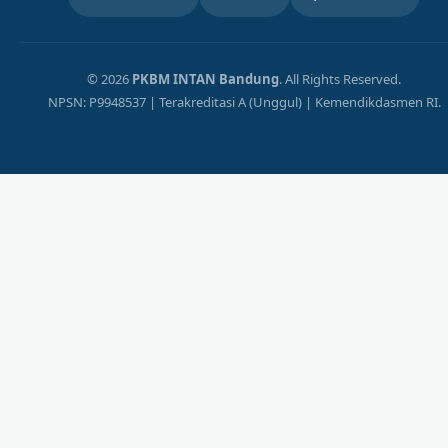
© 2026
PKBM INTAN Bandung
. All Rights Reserved.
NPSN: P9948537 | Terakreditasi A (Unggul) | Kemendikdasmen RI.