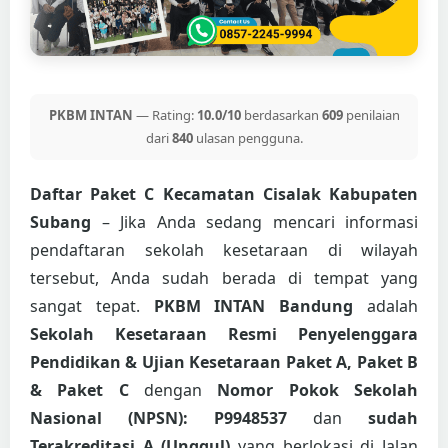
PKBM INTAN
— Rating:
10.0/10
berdasarkan
609
penilaian
dari
840
ulasan pengguna.
Daftar Paket C Kecamatan Cisalak Kabupaten
Subang
– Jika Anda sedang mencari informasi
pendaftaran sekolah kesetaraan di wilayah
tersebut, Anda sudah berada di tempat yang
sangat tepat.
PKBM INTAN Bandung
adalah
Sekolah Kesetaraan Resmi Penyelenggara
Pendidikan & Ujian Kesetaraan Paket A, Paket B
& Paket C
dengan
Nomor Pokok Sekolah
Nasional (NPSN): P9948537
dan
sudah
Terakreditasi A (Unggul)
yang berlokasi di Jalan