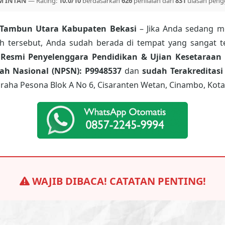
M INTAN
— Rating:
10.0/10
berdasarkan
626
penilaian dari
831
ulasan peng
 Tambun Utara Kabupaten Bekasi
– Jika Anda sedang me
ah tersebut, Anda sudah berada di tempat yang sangat t
 Resmi Penyelenggara Pendidikan & Ujian Kesetaraan 
h Nasional (NPSN): P9948537
dan
sudah Terakreditasi
raha Pesona Blok A No 6, Cisaranten Wetan, Cinambo, Kota
WAJIB DIBACA! CATATAN PENTING!