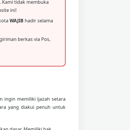
 Kami tidak membuka
ite ini!
 kota
WAJIB
hadir selama
iriman berkas via Pos,
 ingin memiliki ijazah setara
ara yang diakui penuh untuk
an dasar. Memiliki hak