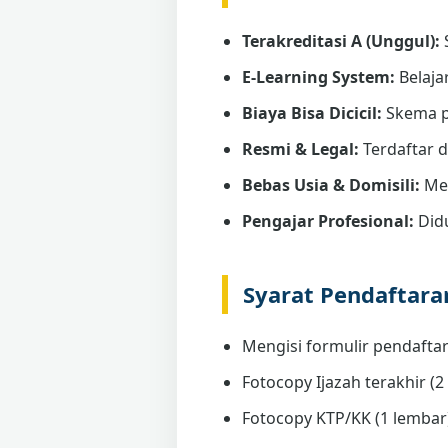
Terakreditasi A (Unggul):
E-Learning System:
Belaja
Biaya Bisa Dicicil:
Skema p
Resmi & Legal:
Terdaftar 
Bebas Usia & Domisili:
Men
Pengajar Profesional:
Didu
Syarat Pendaftar
Mengisi formulir pendaftar
Fotocopy Ijazah terakhir (2 
Fotocopy KTP/KK (1 lembar