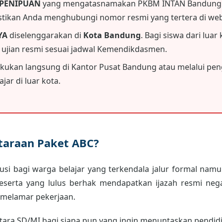
 PENIPUAN
yang mengatasnamakan PKBM INTAN Bandung.
astikan Anda menghubungi nomor resmi yang tertera di webs
YA
diselenggarakan di
Kota Bandung
. Bagi siswa dari luar
i ujian resmi sesuai jadwal Kemendikdasmen.
akukan langsung di Kantor Pusat Bandung atau melalui peng
jar di luar kota.
etaraan Paket ABC?
usi bagi warga belajar yang terkendala jalur formal namun
peserta yang lulus berhak mendapatkan ijazah resmi neg
 melamar pekerjaan.
ara SD/MI bagi siapa pun yang ingin menuntaskan pendidik