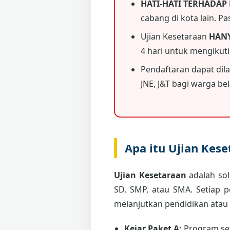
HATI-HATI TERHADAP
cabang di kota lain. P
Ujian Kesetaraan
HAN
4 hari untuk mengikut
Pendaftaran dapat dil
JNE, J&T bagi warga bela
Apa itu Ujian Kes
Ujian Kesetaraan
adalah sol
SD, SMP, atau SMA. Setiap 
melanjutkan pendidikan atau
Kejar Paket A:
Program set