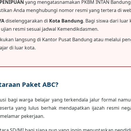
 PENIPUAN
yang mengatasnamakan PKBM INTAN Bandung.
astikan Anda menghubungi nomor resmi yang tertera di webs
YA
diselenggarakan di
Kota Bandung
. Bagi siswa dari luar
i ujian resmi sesuai jadwal Kemendikdasmen.
akukan langsung di Kantor Pusat Bandung atau melalui peng
jar di luar kota.
etaraan Paket ABC?
usi bagi warga belajar yang terkendala jalur formal namun
peserta yang lulus berhak mendapatkan ijazah resmi neg
 melamar pekerjaan.
ara SD/MI bagi siapa pun yang ingin menuntaskan pendidik