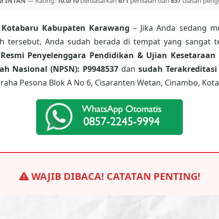
M INTAN
— Rating:
10.0/10
berdasarkan
671
penilaian dari
857
ulasan peng
n Kotabaru Kabupaten Karawang
– Jika Anda sedang me
ah tersebut, Anda sudah berada di tempat yang sangat t
 Resmi Penyelenggara Pendidikan & Ujian Kesetaraan 
h Nasional (NPSN): P9948537
dan
sudah Terakreditasi
raha Pesona Blok A No 6, Cisaranten Wetan, Cinambo, Kota
WAJIB DIBACA! CATATAN PENTING!