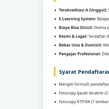
Terakreditasi A (Unggul):
E-Learning System:
Belaja
Biaya Bisa Dicicil:
Skema p
Resmi & Legal:
Terdaftar 
Bebas Usia & Domisili:
Men
Pengajar Profesional:
Didu
Syarat Pendaftar
Mengisi formulir pendaftar
Fotocopy Ijazah terakhir (2 
Fotocopy KTP/KK (1 lembar