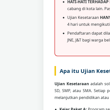
HATI-HATI TERHADAP
cabang di kota lain. P
Ujian Kesetaraan
HAN
4 hari untuk mengikut
Pendaftaran dapat dil
JNE, J&T bagi warga bela
Apa itu Ujian Kes
Ujian Kesetaraan
adalah sol
SD, SMP, atau SMA. Setiap 
melanjutkan pendidikan atau
Kejar Paket A:
Program set