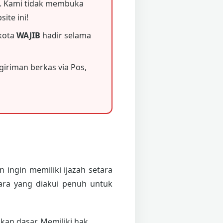
 Kami tidak membuka
ite ini!
 kota
WAJIB
hadir selama
iriman berkas via Pos,
 ingin memiliki ijazah setara
ara yang diakui penuh untuk
an dasar. Memiliki hak