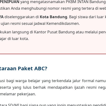
 PENIPUAN
yang mengatasnamakan PKBM INTAN Bandung.
astikan Anda menghubungi nomor resmi yang tertera di webs
YA
diselenggarakan di
Kota Bandung
. Bagi siswa dari luar
i ujian resmi sesuai jadwal Kemendikdasmen.
akukan langsung di Kantor Pusat Bandung atau melalui peng
jar di luar kota.
etaraan Paket ABC?
usi bagi warga belajar yang terkendala jalur formal namun
peserta yang lulus berhak mendapatkan ijazah resmi neg
 melamar pekerjaan.
ara SD/MI bagi siapa pun yang ingin menuntaskan pendidik