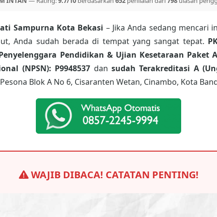
M INTAN
— Rating:
9.7/10
berdasarkan
652
penilaian dari
798
ulasan peng
Jati Sampurna Kota Bekasi
– Jika Anda sedang mencari i
ebut, Anda sudah berada di tempat yang sangat tepat.
P
Penyelenggara Pendidikan & Ujian Kesetaraan Paket A
onal (NPSN): P9948537
dan
sudah Terakreditasi A (Un
Pesona Blok A No 6, Cisaranten Wetan, Cinambo, Kota Band
WAJIB DIBACA! CATATAN PENTING!