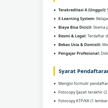
Terakreditasi A (Unggul):
E-Learning System:
Belaja
Biaya Bisa Dicicil:
Skema p
Resmi & Legal:
Terdaftar 
Bebas Usia & Domisili:
Men
Pengajar Profesional:
Didu
Syarat Pendaftar
Mengisi formulir pendaftar
Fotocopy Ijazah terakhir (2 
Fotocopy KTP/KK (1 lembar