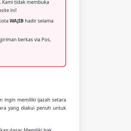
 Kami tidak membuka
ite ini!
 kota
WAJIB
hadir selama
iriman berkas via Pos,
 ingin memiliki ijazah setara
ara yang diakui penuh untuk
an dasar. Memiliki hak