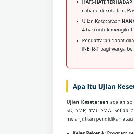
HATI-HATI TERHADAP
cabang di kota lain. P
Ujian Kesetaraan
HAN
4 hari untuk mengikut
Pendaftaran dapat dil
JNE, J&T bagi warga bela
Apa itu Ujian Kes
Ujian Kesetaraan
adalah sol
SD, SMP, atau SMA. Setiap 
melanjutkan pendidikan atau
Kejar Paket A:
Program set