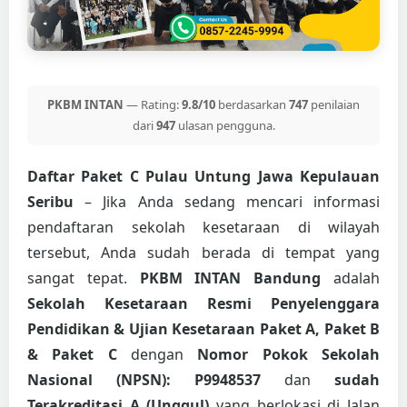
PKBM INTAN
— Rating:
9.8/10
berdasarkan
747
penilaian
dari
947
ulasan pengguna.
Daftar Paket C Pulau Untung Jawa Kepulauan
Seribu
– Jika Anda sedang mencari informasi
pendaftaran sekolah kesetaraan di wilayah
tersebut, Anda sudah berada di tempat yang
sangat tepat.
PKBM INTAN Bandung
adalah
Sekolah Kesetaraan Resmi Penyelenggara
Pendidikan & Ujian Kesetaraan Paket A, Paket B
& Paket C
dengan
Nomor Pokok Sekolah
Nasional (NPSN): P9948537
dan
sudah
Terakreditasi A (Unggul)
yang berlokasi di Jalan