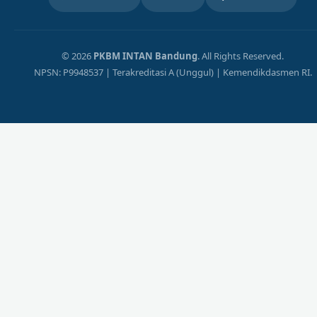
© 2026
PKBM INTAN Bandung
. All Rights Reserved.
NPSN: P9948537 | Terakreditasi A (Unggul) | Kemendikdasmen RI.