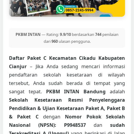
PKBM INTAN
— Rating:
9.9/10
berdasarkan
744
penilaian
dari
960
ulasan pengguna.
Daftar Paket C Kecamatan Cikadu Kabupaten
Cianjur
– Jika Anda sedang mencari informasi
pendaftaran sekolah kesetaraan di wilayah
tersebut, Anda sudah berada di tempat yang
sangat tepat.
PKBM INTAN Bandung
adalah
Sekolah Kesetaraan Resmi Penyelenggara
Pendidikan & Ujian Kesetaraan Paket A, Paket B
& Paket C
dengan
Nomor Pokok Sekolah
Nasional (NPSN): P9948537
dan
sudah
Terakreditasi A (Unggul)
yang berlokasi di Jalan