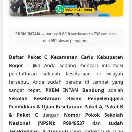
PKBM INTAN
— Rating:
9.8/10
berdasarkan
732
penilaian
dari
951
ulasan pengguna.
Daftar Paket C Kecamatan Cariu Kabupaten
Bogor
– Jika Anda sedang mencari informasi
pendaftaran sekolah kesetaraan di wilayah
tersebut, Anda sudah berada di tempat yang
sangat tepat.
PKBM INTAN Bandung
adalah
Sekolah Kesetaraan Resmi Penyelenggara
Pendidikan & Ujian Kesetaraan Paket A, Paket B
& Paket C
dengan
Nomor Pokok Sekolah
Nasional (NPSN): P9948537
dan
sudah
Terakreditasi A (Unggul)
yang berlokasi di Jalan