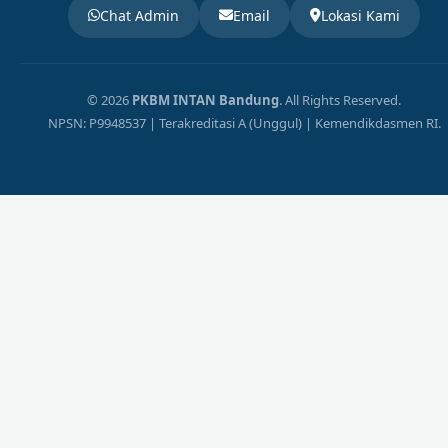
Chat Admin
Email
Lokasi Kami
© 2026
PKBM INTAN Bandung
. All Rights Reserved.
NPSN: P9948537 | Terakreditasi A (Unggul) | Kemendikdasmen RI.