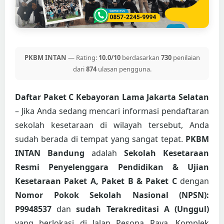
PKBM INTAN
— Rating:
10.0/10
berdasarkan
730
penilaian
dari
874
ulasan pengguna.
Daftar Paket C Kebayoran Lama Jakarta Selatan
– Jika Anda sedang mencari informasi pendaftaran
sekolah kesetaraan di wilayah tersebut, Anda
sudah berada di tempat yang sangat tepat.
PKBM
INTAN Bandung
adalah
Sekolah Kesetaraan
Resmi Penyelenggara Pendidikan & Ujian
Kesetaraan Paket A, Paket B & Paket C
dengan
Nomor Pokok Sekolah Nasional (NPSN):
P9948537
dan
sudah Terakreditasi A (Unggul)
yang berlokasi di Jalan Pesona Raya, Komplek